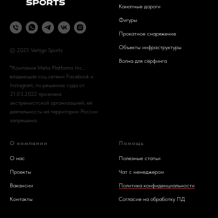
Канатные дороги
Фигуры
Прокатное снаряжение
Объекты инфраструктуры
© 2025 Vertigo Sports
Волна для сёрфинга
*Компания Meta Platforms Inc.,
владеющая соц.сетями Facebook и
Instagram, по решению суда от
21.03.2022 признана
экстремистской организацией, её
деятельность на территории России
запрещена.
О компании
Помощь
О нас
Полезные статьи
Проекты
Чат с менеджером
Вакансии
Политика конфиденциальности
Контакты
Согласие на обработку ПД