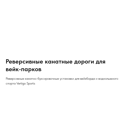
Реверсивные канатные дороги для
вейк-парков
Реверсивные канатно-буксировочные установки для вейкборда и воднолыжного
спорта Vertigo Sports