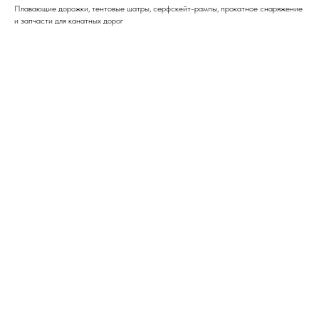
Плавающие дорожки, тентовые шатры, серфскейт-рампы, прокатное снаряжение
и запчасти для канатных дорог