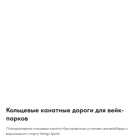
Кольцевые канатные дороги для вейк-
парков
Полноразмерные кольцевые канатно-буксировочные установки для вейкборда и
воднолыжного спорта Vertigo Sports